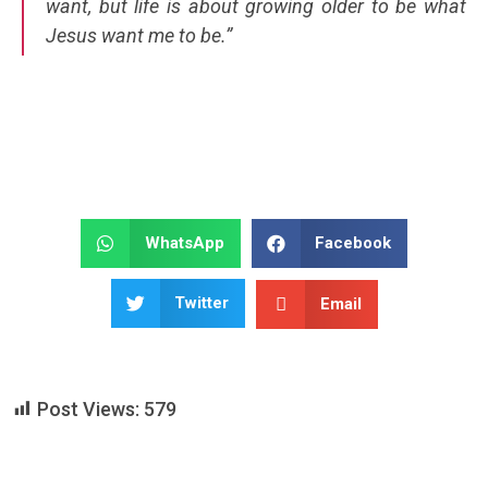
want, but life is about growing older to be what
Jesus want me to be.”
WhatsApp
Facebook
Twitter
Email
Post Views:
579