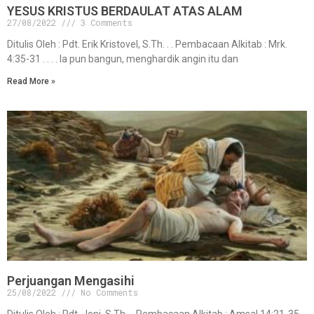
YESUS KRISTUS BERDAULAT ATAS ALAM
27/08/2022
3 Comments
Ditulis Oleh : Pdt. Erik Kristovel, S.Th. . . Pembacaan Alkitab : Mrk.
4:35-31 . . . . Ia pun bangun, menghardik angin itu dan
Read More »
Perjuangan Mengasihi
25/08/2022
No Comments