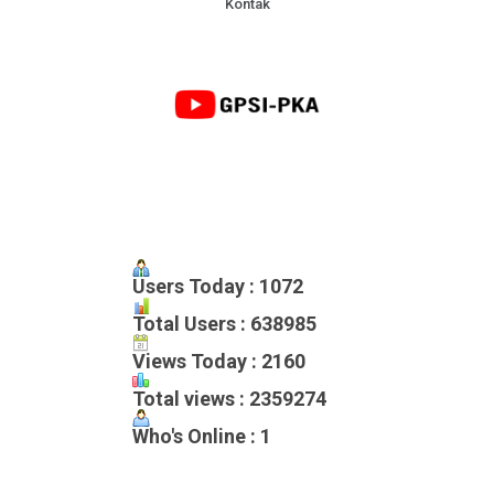
Kontak
Users Today : 1072
Total Users : 638985
Views Today : 2160
Total views : 2359274
Who's Online : 1