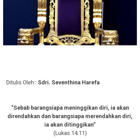
Ditulis Oleh :
Sdri. Seventhina Harefa
.
.
“Sebab barangsiapa meninggikan diri, ia akan
direndahkan dan barangsiapa merendahkan diri,
ia akan ditinggikan”
(Lukas 14:11)