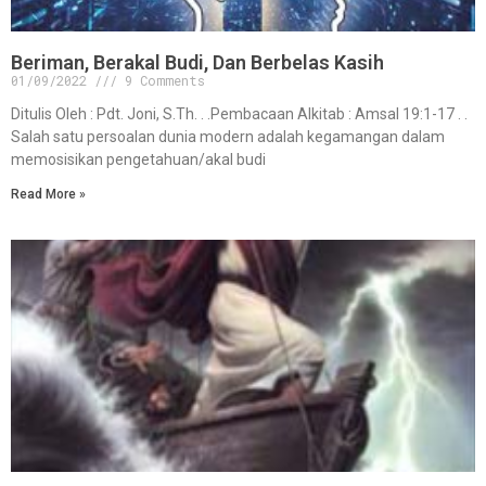
Beriman, Berakal Budi, Dan Berbelas Kasih
01/09/2022
9 Comments
Ditulis Oleh : Pdt. Joni, S.Th. . .Pembacaan Alkitab : Amsal 19:1-17 . .
Salah satu persoalan dunia modern adalah kegamangan dalam
memosisikan pengetahuan/akal budi
Read More »