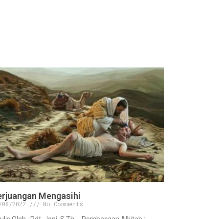
erjuangan Mengasihi
/08/2022
No Comments
tulis Oleh : Pdt. Joni, S.Th. . .Pembacaan Alkitab :