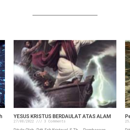
h
YESUS KRISTUS BERDAULAT ATAS ALAM
P
27/08/2022
3 Comments
25
Ditulis Oleh : Pdt. Erik Kristovel, S.Th. . . Pembacaan
Di