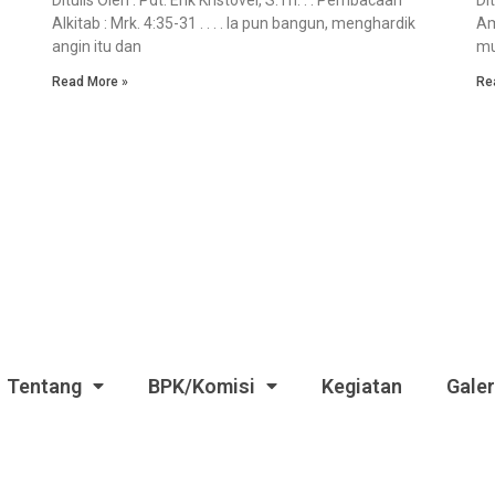
Alkitab : Mrk. 4:35-31 . . . . Ia pun bangun, menghardik
Am
angin itu dan
mu
Read More »
Re
Tentang
BPK/Komisi
Kegiatan
Galer